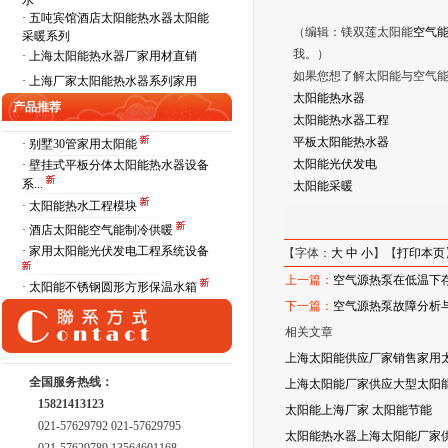
水
·
五吨宾馆酒店太阳能热水器太阳能
（编辑：镁双莲太阳能
空气
采暖系列
我。）
·
上海太阳能热水器厂家用材直销
如果您想了解太阳能与空气
·
上海厂家太阳能热水器系列家用
太阳能热水器
产品推荐
太阳能热水器工程
平板太阳能热水器
· 别墅30管家用太阳能
太阳能光伏发电
· 壁挂式平板分体太阳能热水器设备
系...
太阳能采暖
· 太阳能热水工程模块
· 酒店太阳能空气能制冷供暖
· 家用太阳能光伏发电工程系统设备
【字体：
大
中
小
】【
打印本页
上一篇：
空气源热泵在低温下
· 太阳能不锈钢圆形方形保温水箱
下一篇：
空气源热泵故障分析
相关文章
上海太阳能供应厂家销售家用
全国服务热线：
上海太阳能厂家供应大型太阳能
15821413123
太阳能上海厂家 太阳能节能
021-57629792 021-57629795
太阳能热水器上海太阳能厂家