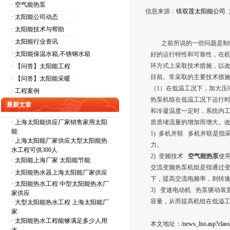
· 空气能热泵
信息来源：
镁双莲太阳能公司
· 太阳能公司动态
· 太阳能技术与帮助
· 太阳能行业资讯
之前所说的一些问题是制
· 太阳能保温水箱,不锈钢水箱
好的运行特性和可靠性，在
环方式上采取技术措施，以
· 【问答】太阳能工程
目前。常采取的主要技术措
· 【问答】太阳能采暖
（1）在低温工况下，加大压
· 工程案例
热泵机组在低温工况下运行
最新文章
和冷凝温度一定时，系统内
·
上海太阳能供应厂家销售家用太阳
质质堵流量的增加而增大。
能
1) 多机并联 多机并联是
·
上海太阳能厂家供应大型太阳能热
力。
水工程可供300人
2) 变频技术
空气能热泵
使
·
太阳能上海厂家 太阳能节能
交流变频热泵机组是指通过
·
太阳能热水器上海太阳能厂家供应
下，提高交流电频率，则转
·
太阳能热水工程 中型太阳能热水厂
3) 变速电动机 热泵驱动
家供应
容量，从而提高机组在低溢
·
大型太阳能热水工程 上海太阳能厂
家
·
太阳能热水工程能够满足多少人用
本文地址：
/news_list.asp?cla