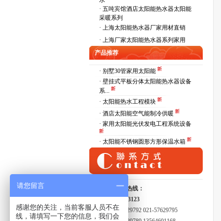
水
·
五吨宾馆酒店太阳能热水器太阳能
采暖系列
·
上海太阳能热水器厂家用材直销
·
上海厂家太阳能热水器系列家用
产品推荐
· 别墅30管家用太阳能
· 壁挂式平板分体太阳能热水器设备
系...
· 太阳能热水工程模块
· 酒店太阳能空气能制冷供暖
· 家用太阳能光伏发电工程系统设备
· 太阳能不锈钢圆形方形保温水箱
请您留言
全国服务热线：
15821413123
感谢您的关注，当前客服人员不在
021-57629792 021-57629795
线，请填写一下您的信息，我们会