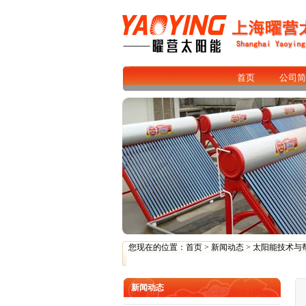
首页
公司简
您现在的位置：
首页
>
新闻动态
>
太阳能技术与
新闻动态