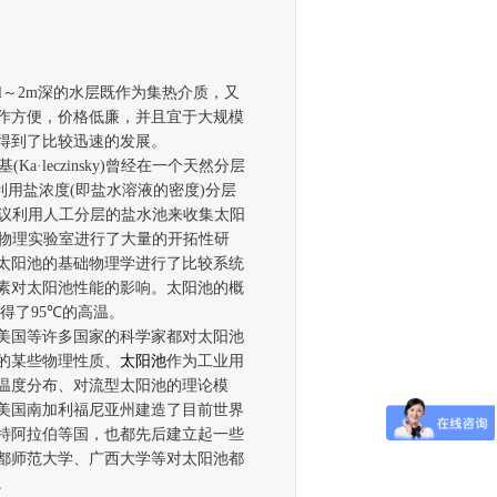
l
～
2m
深的水层既作为集热介质，又
作方便，价格低廉，并且宜于大规模
得到了比较迅速的发展。
基
(Ka·leczinsky)
曾经在一个天然分层
利用盐浓度
(
即盐水溶液的密度
)
分层
议利用人工分层的盐水池来收集太阳
物理实验室进行了大量的开拓性研
太阳池的基础物理学进行了比较系统
素对太阳池性能的影响。太阳池的概
得了
95℃
的高温。
美国等许多国家的科学家都对太阳池
的某些物理性质、
太阳池
作为工业用
温度分布、对流型太阳池的理论模
美国南加利福尼亚州建造了目前世界
特阿拉伯等国，也都先后建立起一些
都师范大学、广西大学等对太阳池都
。