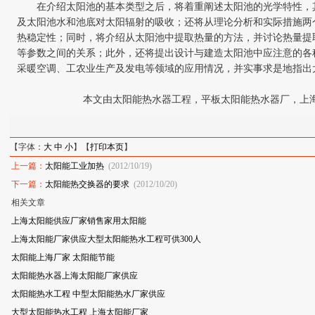
在介绍太阳池的基本类型之后，将着重阐述太阳池的光学特性，
及太阳池水和池底对太阳辐射的吸收；还将从理论分析和实际措施两
热稳定性；同时，将介绍从太阳池中提取热量的方法，并讨论热量提
等参数之间的关系；此外，还将提出设计与建造太阳池中应注意的各
采暖空调、工农业生产及发电等领域的应用情况，并实事求是地指出
本文由太阳能热水器工程，平板太阳能热水器厂，上
【字体：
大
中
小
】【
打印本页
】
上一篇：
太阳能工业加热
(2012/10/19)
下一篇：
太阳能热交换器的要求
(2012/10/20)
相关文章
上海太阳能供应厂家销售家用太阳能
上海太阳能厂家供应大型太阳能热水工程可供300人
太阳能上海厂家 太阳能节能
太阳能热水器上海太阳能厂家供应
太阳能热水工程 中型太阳能热水厂家供应
大型太阳能热水工程 上海太阳能厂家