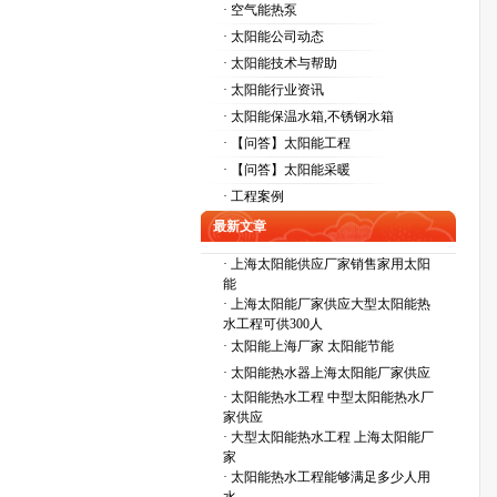
· 空气能热泵
· 太阳能公司动态
· 太阳能技术与帮助
· 太阳能行业资讯
· 太阳能保温水箱,不锈钢水箱
· 【问答】太阳能工程
· 【问答】太阳能采暖
· 工程案例
最新文章
·
上海太阳能供应厂家销售家用太阳
能
·
上海太阳能厂家供应大型太阳能热
水工程可供300人
·
太阳能上海厂家 太阳能节能
·
太阳能热水器上海太阳能厂家供应
·
太阳能热水工程 中型太阳能热水厂
家供应
·
大型太阳能热水工程 上海太阳能厂
家
·
太阳能热水工程能够满足多少人用