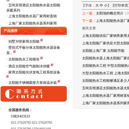
水
·
五吨宾馆酒店太阳能热水器太阳能
【字体：
大
中
小
】【
打印本页
采暖系列
上一篇：
太阳池的概念简介
(2
·
上海太阳能热水器厂家用材直销
下一篇：
上海太阳能热水器厂
·
上海厂家太阳能热水器系列家用
相关文章
产品推荐
上海太阳能供应厂家销售家用
· 别墅30管家用太阳能
上海太阳能厂家供应大型太阳能
· 壁挂式平板分体太阳能热水器设备
太阳能上海厂家 太阳能节能
系...
太阳能热水器上海太阳能厂家
· 太阳能热水工程模块
太阳能热水工程 中型太阳能热
· 酒店太阳能空气能制冷供暖
· 家用太阳能光伏发电工程系统设备
大型太阳能热水工程 上海太阳
太阳能热水工程能够满足多少
· 太阳能不锈钢圆形方形保温水箱
五吨宾馆酒店太阳能热水器太
上海太阳能热水器厂家用材直
上海厂家太阳能热水器系列家
全国服务热线：
15821413123
021-57629792 021-57629795