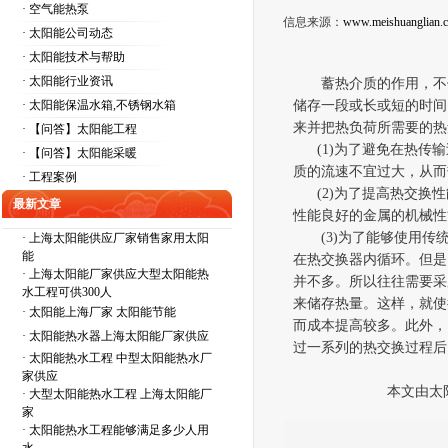
· 空气能热泵
信息来源：
www.meishuanglian.
· 太阳能公司动态
· 太阳能技术与帮助
· 太阳能行业资讯
蓄热介质的作用，不
· 太阳能保温水箱,不锈钢水箱
储存一段或长或短的时间
来并把热负荷所需要的热
· 【问答】太阳能工程
(1)
为了避免在热传输
· 【问答】太阳能采暖
质的流速不宜过大，从而
· 工程案例
(2)
为了提高热交换性
最新文章
性能良好的金属的机械性
(3)
为了能够使用传
·
上海太阳能供应厂家销售家用太阳
能
在热交换器内循环。但是
·
上海太阳能厂家供应大型太阳能热
并不多。所以往往需要采
水工程可供300人
来储存热量。这样，就使
·
太阳能上海厂家 太阳能节能
而成本提高较多。此外，
·
太阳能热水器上海太阳能厂家供应
过一系列的热交换过程后
·
太阳能热水工程 中型太阳能热水厂
家供应
本文由太
·
大型太阳能热水工程 上海太阳能厂
家
·
太阳能热水工程能够满足多少人用