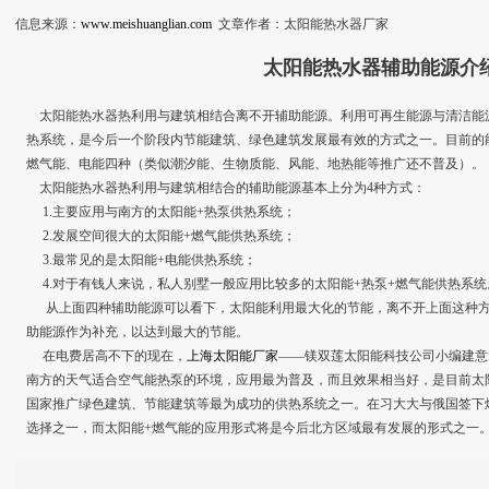
信息来源：
www.meishuanglian.com
文章作者：太阳能热水器厂家
太阳能热水器辅助能源介
太阳能热水器热利用与建筑相结合离不开辅助能源。利用可再生能源与清洁能
热系统，是今后一个阶段内节能建筑、绿色建筑发展最有效的方式之一。目前的
燃气能、电能四种（类似潮汐能、生物质能、风能、地热能等推广还不普及）。
太阳能热水器热利用与建筑相结合的辅助能源基本上分为4种方式：
1.主要应用与南方的太阳能+热泵供热系统；
2.发展空间很大的太阳能+燃气能供热系统；
3.最常见的是太阳能+电能供热系统；
4.对于有钱人来说，私人别墅一般应用比较多的太阳能+热泵+燃气能供热系统
从上面四种辅助能源可以看下，太阳能利用最大化的节能，离不开上面这种方
助能源作为补充，以达到最大的节能。
在电费居高不下的现在，
上海太阳能厂家
——镁双莲太阳能科技公司小编建意
南方的天气适合空气能热泵的环境，应用最为普及，而且效果相当好，是目前太
国家推广绿色建筑、节能建筑等最为成功的供热系统之一。在习大大与俄国签下
选择之一，而太阳能+燃气能的应用形式将是今后北方区域最有发展的形式之一