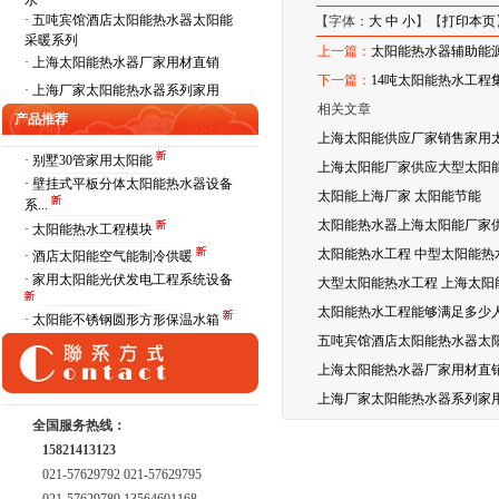
水
·
五吨宾馆酒店太阳能热水器太阳能
【字体：
大
中
小
】【
打印本页
采暖系列
上一篇：
太阳能热水器辅助能
·
上海太阳能热水器厂家用材直销
下一篇：
14吨太阳能热水工程
·
上海厂家太阳能热水器系列家用
相关文章
产品推荐
上海太阳能供应厂家销售家用
· 别墅30管家用太阳能
上海太阳能厂家供应大型太阳能
· 壁挂式平板分体太阳能热水器设备
太阳能上海厂家 太阳能节能
系...
太阳能热水器上海太阳能厂家
· 太阳能热水工程模块
太阳能热水工程 中型太阳能热
· 酒店太阳能空气能制冷供暖
· 家用太阳能光伏发电工程系统设备
大型太阳能热水工程 上海太阳
太阳能热水工程能够满足多少
· 太阳能不锈钢圆形方形保温水箱
五吨宾馆酒店太阳能热水器太
上海太阳能热水器厂家用材直
上海厂家太阳能热水器系列家
全国服务热线：
15821413123
021-57629792 021-57629795