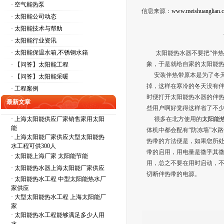
· 空气能热泵
信息来源：
www.meishuanglian.
· 太阳能公司动态
· 太阳能技术与帮助
· 太阳能行业资讯
· 太阳能保温水箱,不锈钢水箱
太阳能热水器不要把“伴热带
象，于是就给自家的太阳能
· 【问答】太阳能工程
安装伴热带原本是为了冬天
· 【问答】太阳能采暖
掉，这样在寒冷的冬天没有
· 工程案例
时便打开太阳能热水器的伴热
最新文章
些用户啊好觉得这样省了不
·
上海太阳能供应厂家销售家用太阳
很多在北方使用的
太阳能
能
体机中都会配有“防冻墙”水
·
上海太阳能厂家供应大型太阳能热
热带的方法便是，如果您所处
水工程可供300人
带的启用，用电量是微乎其
·
太阳能上海厂家 太阳能节能
用，总之不要在用时启动，
·
太阳能热水器上海太阳能厂家供应
切断伴热带的电源。
·
太阳能热水工程 中型太阳能热水厂
家供应
·
大型太阳能热水工程 上海太阳能厂
家
·
太阳能热水工程能够满足多少人用