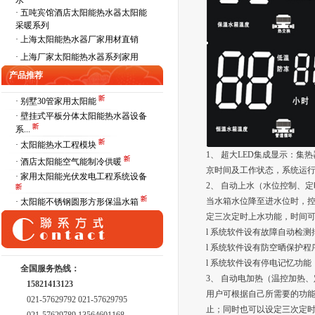
水
·
五吨宾馆酒店太阳能热水器太阳能
采暖系列
·
上海太阳能热水器厂家用材直销
·
上海厂家太阳能热水器系列家用
产品推荐
· 别墅30管家用太阳能
· 壁挂式平板分体太阳能热水器设备
系...
· 太阳能热水工程模块
1、 超大LED集成显示：
· 酒店太阳能空气能制冷供暖
京时间及工作状态，系统运
· 家用太阳能光伏发电工程系统设备
2、 自动上水（水位控制、
当水箱水位降至进水位时，
· 太阳能不锈钢圆形方形保温水箱
定三次定时上水功能，时间可在
l 系统软件设有故障自动检
l 系统软件设有防空晒保护
l 系统软件设有停电记忆功
全国服务热线：
3、 自动电加热（温控加热
15821413123
用户可根据自己所需要的功
021-57629792 021-57629795
止；同时也可以设定三次定