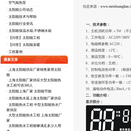
· 空气能热泵
信息来源：
www.meishuanglian.
· 太阳能公司动态
· 太阳能技术与帮助
· 太阳能行业资讯
一、
技术参数：
· 太阳能保温水箱,不锈钢水箱
1、主机消耗功率:＜5W （
2、工作电压：AC220V/380V 
· 【问答】太阳能工程
3、电磁阀参数:AC220；
· 【问答】太阳能采暖
4、测温精度：±2℃；
· 工程案例
5、测温范围：0～99℃；
最新文章
6、水位分档：五档；
·
上海太阳能供应厂家销售家用太阳
7、控制电加热功率：（根据
能
8、热交换泵功率一般：≤ 150
·
上海太阳能厂家供应大型太阳能热
9、管道循环泵功率一般：≤15
水工程可供300人
10、漏电动作电流≤30mA／0
·
太阳能上海厂家 太阳能节能
二、功能介绍：
·
太阳能热水器上海太阳能厂家供应
显示部分：
·
太阳能热水工程 中型太阳能热水厂
家供应
·
大型太阳能热水工程 上海太阳能厂
家
·
太阳能热水工程能够满足多少人用