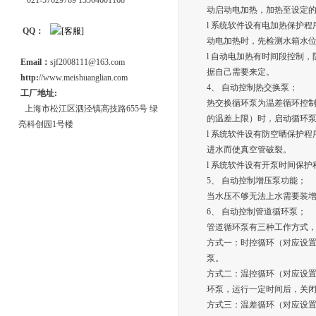
021-57629789 13564601168
动启动电加热，加热至设定
l 系统软件设有电加热保护
QQ：
动电加热时，先检测水箱水
l 自动电加热有时间段控制，
Email：
sjf2008111@163.com
据自己需要来定。
http:
//www.meishuanglian.com
4、 自动控制热交换泵；
工厂地址:
热交换循环泵为温差循环控
上海市松江区泗泾镇高技路655号 绿
的温差上限）时，启动循环
亮科创园1号楼
l 系统软件设有防空晒保护
进水而使真空管破裂。
l 系统软件设有开泵时间保
5、 自动控制增压泵功能；
当水压不够无法上水需要装
6、 自动控制管道循环泵；
管道循环泵有三种工作方式
方式一：时控循环（对应设
泵。
方式二：温控循环（对应设
环泵，运行一定时间后，关
方式三：温差循环（对应设