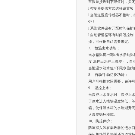
至温差接近到下限值时，关
l 控制器提供方式选择设置项
l 当管道温度传感器不接时
钟！
l 系统软件设有开泵时间保
l 自动管道循环有时间段控制
掉，可根据自己需要来定。
7、 恒温出水功能；
当水箱温度≥恒温出水启动温
度-温控出水停止温差），自
当恒温水箱水位≤下限水位(
8、 自动/手动切换功能；
用户可根据实际需要，在许
9、 温控上水；
当温控上水显示时，温控上水
于冷水进入模块温度降低，等
箱，使保温水箱的水逐渐升
入温差循环模式。
10、防冻保护；
防冻探头装在集热器的进水口
保证集热器及热循环管道冻