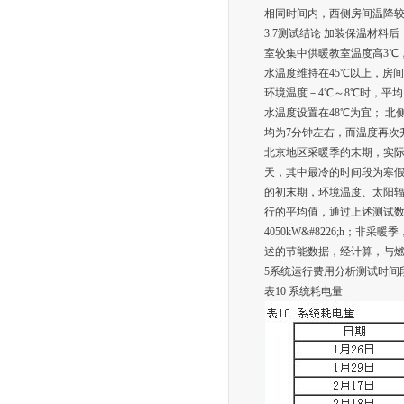
相同时间内，西侧房间温降较
3.7测试结论 加装保温材料
室较集中供暖教室温度高3℃，
水温度维持在45℃以上，房间
环境温度－4℃～8℃时，平均需
水温度设置在48℃为宜； 北侧
均为7分钟左右，而温度再次
北京地区采暖季的末期，实际
天，其中最冷的时间段为寒
的初末期，环境温度、太阳
行的平均值，通过上述测试数据
4050kW&#8226;h；非采
述的节能数据，经计算，与燃煤
5系统运行费用分析测试时间
表10 系统耗电量