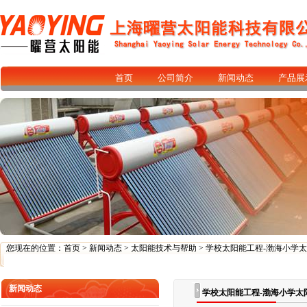
首页
公司简介
新闻动态
产品展
您现在的位置：
首页
>
新闻动态
>
太阳能技术与帮助
> 学校太阳能工程-渤海小学
新闻动态
学校太阳能工程-渤海小学太