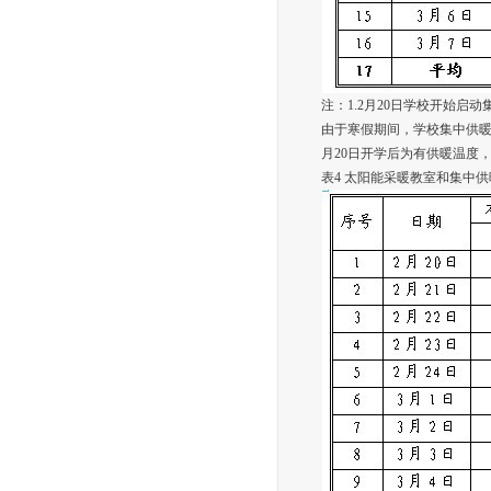
注：1.2月20日学校开始启动
由于寒假期间，学校集中供
月20日开学后为有供暖温度
表4 太阳能采暖教室和集中供