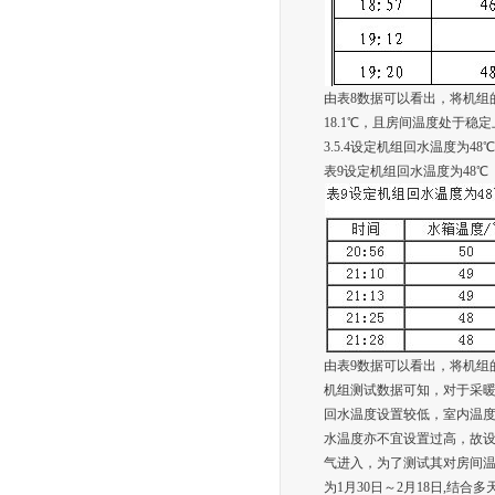
由表8数据可以看出，将机组的
18.1℃，且房间温度处于稳
3.5.4设定机组回水温度为48
表9设定机组回水温度为48℃
由表9数据可以看出，将机组
机组测试数据可知，对于采暖
回水温度设置较低，室内温
水温度亦不宜设置过高，故设
气进入，为了测试其对房间
为1月30日～2月18日,结