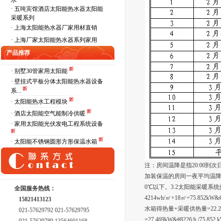
水
·
五吨宾馆酒店太阳能热水器太阳能
采暖系列
·
上海太阳能热水器厂家用材直销
·
上海厂家太阳能热水器系列家用
产品推荐
· 别墅30管家用太阳能
· 壁挂式平板分体太阳能热水器设备
系...
· 太阳能热水工程模块
· 酒店太阳能空气能制冷供暖
· 家用太阳能光伏发电工程系统设备
· 太阳能不锈钢圆形方形保温水箱
注：房间温降是指20:00到次
加装保温的房间一夜平均温降
0℃以下。3.2太阳能采暖
全国服务热线：
4214wh/㎡×18㎡=75.852
15821413123
水箱得热量+采暖供热量=22.28
021-57629792 021-57629795
=27.469kW&#8226;h 