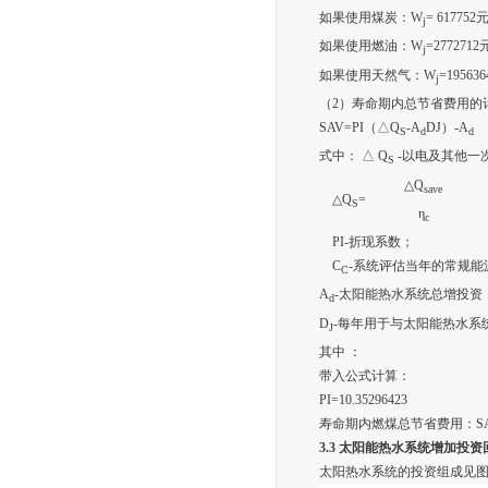
如果使用煤炭：W
= 617752
j
如果使用燃油：W
=277271
j
如果使用天然气：W
=19563
j
（2）寿命期内总节省费用的
SAV=PI（△Q
-A
DJ）-A
S
d
式中： △ Q
-以电及其他一
S
△Q
save
△Q
=
S
η
c
PI-折现系数；
C
-系统评估当年的常规能源
C
A
-太阳能热水系统总增投资，3
d
D
-每年用于与太阳能热水系
J
其中 ：
带入公式计算：
PI=10.35296423
寿命期内燃煤总节省费用：SAV=
3.3
太阳能热水系统增加投资
太阳热水系统的投资组成见图