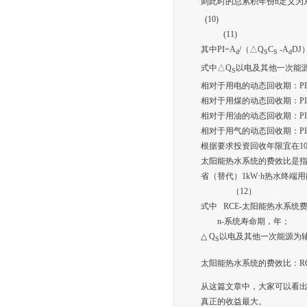
则此时的总累积年份n定义为
(10)
(11)
其中PI=A
/（△Q
C
-A
DJ
d
S
S
d
式中△Q
以电及其他一次能
S
相对于用电的动态回收期：PI=1.
相对于用煤的动态回收期：PI=6.
相对于用油的动态回收期：PI=1.
相对于用气的动态回收期：PI=1.
根据要求投资回收年限宜在1
太阳能热水系统的费效比是
省（替代）1kW·h热水终端
（12）
式中 RCE-太阳能热水系统费
n-系统寿命期，年；
△ Q
以电及其他一次能源为
S
太阳能热水系统的费效比：RCE
从这篇文章中，大家可以看
真正的收益最大。