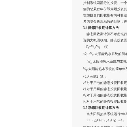
控制系统两部分的投资。一
偿的总累积年份即为增投资
增加投资的回收期有两种算
考虑资金折现系数的影响，
3.4
静态回收期计算方法
静态回收期计算不考虑银行
资的大概回收期。静态投资回
Y
=W
/W
(8)
t
z
j
式中Y
-太阳能热水系统的简
t
W
-太阳能热水系统与常
z
W
-太阳能热水系统的简单年
j
代入公式计算：
相对于用电的静态投资回收期：Y
相对于用煤的静态投资回收期：Y
相对于用油的静态投资回收期：Y
相对于用气的静态投资回收期：Y
3.5
动态回收期计算方法
当太阳能热水系统运行n年后
PI（△Q
C
A
D
）=A
S
S -
d
J