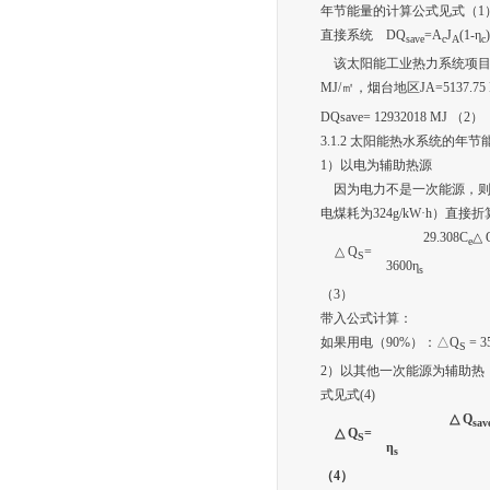
年节能量的计算公式见式（1
直接系统 DQ
=A
J
(1-η
save
c
A
c
该太阳能工业热力系统项目拟安装Y
MJ/㎡，烟台地区JA=5137.7
DQsave= 12932018 MJ （2）
3.1.2 太阳能热水系统的年节
1）以电为辅助热源
因为电力不是一次能源，则应
电煤耗为324g/kW·h）
29.308C
△ 
e
△ Q
=
S
3600η
s
（3）
带入公式计算：
如果用电（90%）：△Q
= 3
S
2）以其他一次能源为辅助
式见式(4)
△ Q
sav
△ Q
=
S
η
s
（4）