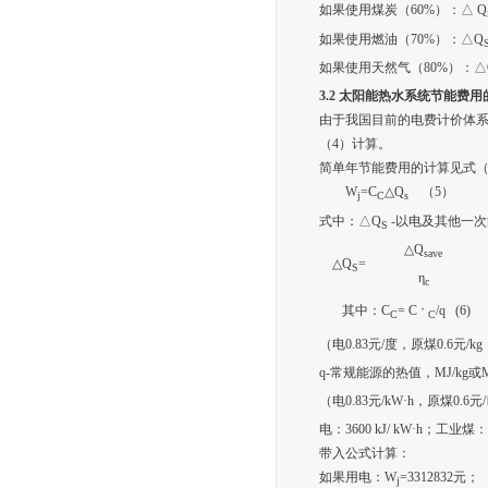
如果使用煤炭（60%）：△ Q
如果使用燃油（70%）：△Q
如果使用天然气（80%）：△
3.2
太阳能热水系统节能费用
由于我国目前的电费计价体
（4）计算。
简单年节能费用的计算见式（
W
=C
△Q
（5）
j
C
s
式中：△Q
-以电及其他一
S
△Q
save
△Q
=
S
η
c
，
其中：C
= C
/q (6)
C
C
（电0.83元/度，原煤0.6元/kg
q-常规能源的热值，MJ/kg或M
（电0.83元/kW·h，原煤0.6
电：3600 kJ/ kW·h；工业煤：2
带入公式计算：
如果用电：W
=3312832元；
j