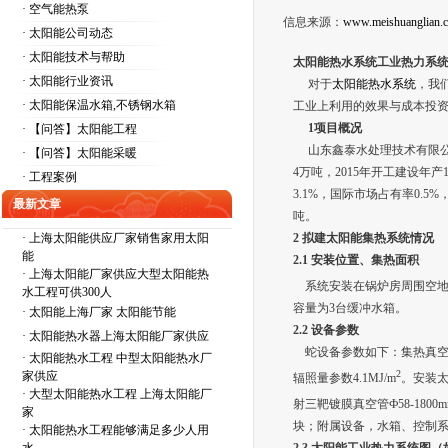
· 空气能热泵
信息来源：
www.meishuanglian.
· 太阳能公司动态
· 太阳能技术与帮助
太阳能热水系统工
业热力系
· 太阳能行业资讯
对于
太阳能热水系统
，我
· 太阳能保温水箱,不锈钢水箱
工业上利用的效果与成本投
1
项目概况
· 【问答】太阳能工程
山东鑫泰水处理技术有限公司
· 【问答】太阳能采暖
4万吨，2015年开工建设年
· 工程案例
3.1%，国际市场占有率0.5
最新文章
吨。
·
上海太阳能供应厂家销售家用太阳
2
拟建太阳能集热系统情况
能
2.1
安装位置、集热面积
·
上海太阳能厂家供应大型太阳能热
系统安装在锅炉房周围空地及草
水工程可供300人
容量为3台缓冲水箱。
·
太阳能上海厂家 太阳能节能
2.2
设备参数
·
太阳能热水器上海太阳能厂家供应
蛇设备参数如下：集热真空管的
·
太阳能热水工程 中型太阳能热水厂
2
家供应
辐照量参数4.1MJ/m
。安装太
·
大型太阳能热水工程 上海太阳能厂
射三靶镀膜真空管Ф58-180
家
块；附属设备，水箱、控制
·
太阳能热水工程能够满足多少人用