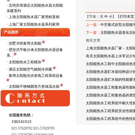
水
·
五吨宾馆酒店太阳能热水器太阳能
采暖系列
【字体：
大
中
小
】【
打印本页
·
上海太阳能热水器厂家用材直销
·
上海厂家太阳能热水器系列家用
上一篇：
中空幕式折型太阳能
产品推荐
下一篇：
太阳能热水器老化后
相关文章
· 别墅30管家用太阳能
上海太阳能热水器厂家－太阳
· 壁挂式平板分体太阳能热水器设备
系...
有关太阳能热水器上水常识介
· 太阳能热水工程模块
太阳能热水工程中太阳能供热
· 酒店太阳能空气能制冷供暖
太阳能热水器贮水箱结构设计
· 家用太阳能光伏发电工程系统设备
太阳能热水器贮水箱的性能要
· 太阳能不锈钢圆形方形保温水箱
太阳能热水器工程集热器性能
太阳能热水器工程集热器的类
太阳能热水工程系统中耐久性
太阳能热水工程系统安全性能
全国服务热线：
太阳能热水工程系统中的热性
15821413123
021-57629792 021-57629795