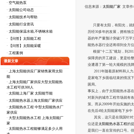
· 空气能热泵
信息来源：
太阳能厂家
文章作
· 太阳能公司动态
· 太阳能技术与帮助
· 太阳能行业资讯
只要有太阳，有阳光，就能
· 太阳能保温水箱,不锈钢水箱
历经30多年的发展，拥有独
器的年产量预计突破5千万
· 【问答】太阳能工程
能热水器行业还将得到全方
· 【问答】太阳能采暖
根据“十二五”规划，到201
· 工程案例
保障房的开工建设，更是给整
最新文章
业遭遇了第一轮大规模的洗
·
上海太阳能供应厂家销售家用太阳
2011年随着原材料和人
能
是家电下乡面临结束的情况下
·
上海太阳能厂家供应大型太阳能热
困局。
水工程可供300人
事实上，由于太阳能热水器
·
太阳能上海厂家 太阳能节能
对新兴的城市工程市场就有各
·
太阳能热水器上海太阳能厂家供应
策。而从2009年开始实施
·
太阳能热水工程 中型太阳能热水厂
在先后4轮太阳能家电下乡中
家供应
其实，这只是在我国针对太
·
大型太阳能热水工程 上海太阳能厂
家
位还是
太阳能热水器工程
的
·
太阳能热水工程能够满足多少人用
是我们一直在宣传的口号。