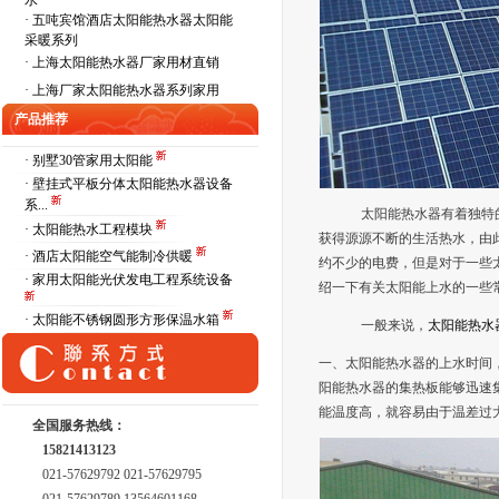
水
·
五吨宾馆酒店太阳能热水器太阳能
采暖系列
·
上海太阳能热水器厂家用材直销
·
上海厂家太阳能热水器系列家用
产品推荐
· 别墅30管家用太阳能
· 壁挂式平板分体太阳能热水器设备
系...
太阳能热水器有着独特
· 太阳能热水工程模块
获得源源不断的生活热水，由
· 酒店太阳能空气能制冷供暖
约不少的电费，但是对于一些
· 家用太阳能光伏发电工程系统设备
绍一下有关太阳能上水的一些
· 太阳能不锈钢圆形方形保温水箱
一般来说，
太阳能热水
一、太阳能热水器的上水时间
阳能热水器的集热板能够迅速
能温度高，就容易由于温差过
全国服务热线：
15821413123
021-57629792 021-57629795