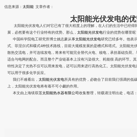
信息来源：
太阳能
文章作者：
太阳能光伏发电的
优
太阳能光伏发电人们对它已有了很大程度上的理解，在人们的生活中已经得到
展，必然要有这个行业特有的优势。那么，
太阳能光伏发电
行业的优势在哪里呢
中国科学院电工研究所博士姚志豪从事
太阳能光伏发电
研究已经多年。他表
式、菲涅尔式和碟式4种技术路线，目前大规模发展的是槽式和塔式。太阳能光
散热交流电，并可连续发电，将来有可能完全替代火电、核电，承担基础负荷。
适合与电网的配合。而且整个产业链基本上没有污染很大、耗能很 高的环节。
特性决定了光热不仅可以用来发电，还可以用来进行高热化工。太阳能光伏发电
可以用于很多化学反应。
我们不难看出，
太阳能光伏发电
所具有的优势，必吻合了目前我们强调的低
上，太阳能光伏发电将有着不可小觑的作用。
本文由上海镁双莲
太阳能热水器有限公司
收集整理，转载请注明出处，电话：021