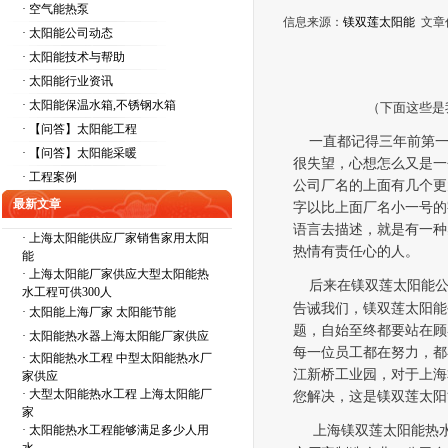
· 空气能热泵
信息来源：
镁双莲太阳能
文章
· 太阳能公司动态
· 太阳能技术与帮助
· 太阳能行业资讯
· 太阳能保温水箱,不锈钢水箱
（下面这些是
· 【问答】太阳能工程
一直都记得三年前第一
· 【问答】太阳能采暖
很失望，心想怎么又是一
· 工程案例
公司厂名的上面有几个更
最新文章
字以比上面厂名小一号的
语言去描述，就是有一种
·
上海太阳能供应厂家销售家用太阳
热情有责任心的人。
能
·
上海太阳能厂家供应大型太阳能热
后来在镁双莲太阳能公
水工程可供300人
告诫我们，镁双莲太阳能
·
太阳能上海厂家 太阳能节能
题，自始至终都要站在顾
·
太阳能热水器上海太阳能厂家供应
每一位员工都在努力，都
·
太阳能热水工程 中型太阳能热水厂
江新桥工业园，对于上海
家供应
·
大型太阳能热水工程 上海太阳能厂
您解决，这是镁双莲太阳
家
·
太阳能热水工程能够满足多少人用
上海镁双莲太阳能热水