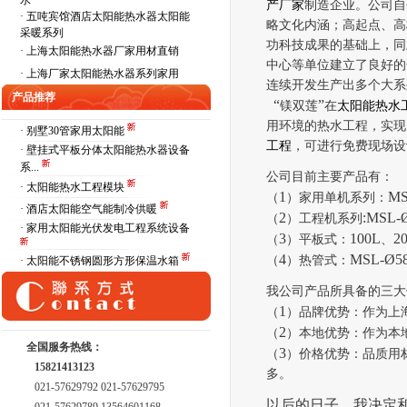
水
产厂家
制造企业。公司自
·
五吨宾馆酒店太阳能热水器太阳能
略文化内涵；高起点、高
采暖系列
功科技成果的基础上，同
·
上海太阳能热水器厂家用材直销
中心等单位建立了良好的
·
上海厂家太阳能热水器系列家用
连续开发生产出多个大系
产品推荐
“
”
镁双莲
在
太阳能热水
用环境的热水工程，实现
· 别墅30管家用太阳能
工程
，可进行免费现场设
· 壁挂式平板分体太阳能热水器设备
系...
公司目前主要产品有：
· 太阳能热水工程模块
1
MS
（
）家用单机系列：
· 酒店太阳能空气能制冷供暖
2
:MSL-
（
）工程机系列
· 家用太阳能光伏发电工程系统设备
3
100L
2
（
）平板式：
、
4
MSL-Ø5
（
）热管式：
· 太阳能不锈钢圆形方形保温水箱
我公司产品所具备的三大
1
（
）品牌优势：作为上
2
（
）本地优势：作为本
全国服务热线：
3
（
）价格优势：品质用
15821413123
多。
021-57629792 021-57629795
以后的日子，我决定