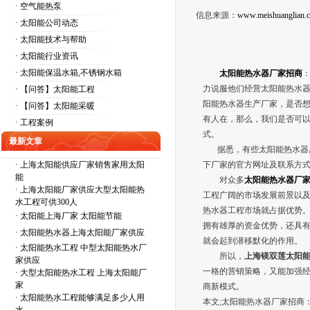
· 空气能热泵
信息来源：
www.meishuanglian.
· 太阳能公司动态
· 太阳能技术与帮助
· 太阳能行业资讯
· 太阳能保温水箱,不锈钢水箱
太阳能热水器厂家招商
力说服他们经营太阳能热水
· 【问答】太阳能工程
阳能热水器生产厂家，是否
· 【问答】太阳能采暖
有人在，那么，我们是否可
· 工程案例
式。
最新文章
据悉，有些太阳能热水器厂
·
上海太阳能供应厂家销售家用太阳
下厂家的官方网址及联系方
能
对众多
太阳能热水器厂
·
上海太阳能厂家供应大型太阳能热
工程广阔的市场发展前景以及
水工程可供300人
热水器工程市场就占据优势。
·
太阳能上海厂家 太阳能节能
拥有雄厚的资金优势，还具
·
太阳能热水器上海太阳能厂家供应
就会起到潜移默化的作用。
·
太阳能热水工程 中型太阳能热水厂
所以，
上海镁双莲太阳
家供应
一格的营销策略，又能加强
·
大型太阳能热水工程 上海太阳能厂
家
商新模式。
·
太阳能热水工程能够满足多少人用
本文;
太阳能热水器厂家招商