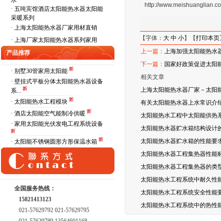
水
http://www.meishuanglian.c
·
五吨宾馆酒店太阳能热水器太阳能
采暖系列
·
上海太阳能热水器厂家用材直销
【字体：
大
中
小
】【
打印本页
·
上海厂家太阳能热水器系列家用
上一篇：
上海加强太阳能热水
产品推荐
下一篇：
国家好政策促进太阳
· 别墅30管家用太阳能
相关文章
· 壁挂式平板分体太阳能热水器设备
上海太阳能热水器厂家－太阳
系...
· 太阳能热水工程模块
有关太阳能热水器上水常识介
· 酒店太阳能空气能制冷供暖
太阳能热水工程中太阳能供热
· 家用太阳能光伏发电工程系统设备
太阳能热水器贮水箱结构设计
太阳能热水器贮水箱的性能要
· 太阳能不锈钢圆形方形保温水箱
太阳能热水器工程集热器性能
太阳能热水器工程集热器的类
太阳能热水工程系统中耐久性
全国服务热线：
太阳能热水工程系统安全性能
15821413123
太阳能热水工程系统中的热性
021-57629792 021-57629795