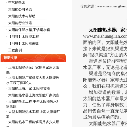
· 空气能热泵
信息来源：
www.meishuanglian.
· 太阳能公司动态
· 太阳能技术与帮助
· 太阳能行业资讯
太阳能热水器厂家
· 太阳能保温水箱,不锈钢水箱
www.meishuan
· 【问答】太阳能工程
面的内容。太阳能热
· 【问答】太阳能采暖
接下来就是狠抓渠道
· 工程案例
解“狠抓渠道”方面的
最新文章
渠道是传统4P营销
水器厂家，无论是老
·
上海太阳能供应厂家销售家用太阳
能
渠道是经销商的集合
·
上海太阳能厂家供应大型太阳能热
阳能热水器厂家却无
水工程可供300人
么，我们在狠抓渠道
·
太阳能上海厂家 太阳能节能
增加渠道的数量，就
·
太阳能热水器上海太阳能厂家供应
太阳能热水器厂家最
·
太阳能热水工程 中型太阳能热水厂
力，使出了浑身解数
家供应
品销售自然一直无法
·
大型太阳能热水工程 上海太阳能厂
家
成为最头痛的问题。
·
太阳能热水工程能够满足多少人用
太阳能热水器厂家应