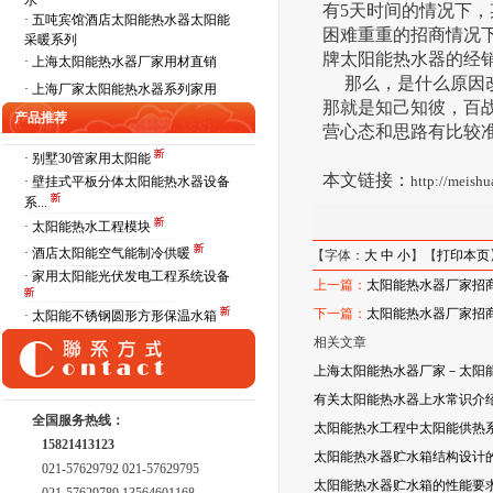
水
有5天时间的情况下
·
五吨宾馆酒店太阳能热水器太阳能
困难重重的招商情况
采暖系列
牌太阳能热水器的经
·
上海太阳能热水器厂家用材直销
那么，是什么原因改
·
上海厂家太阳能热水器系列家用
那就是知己知彼，百
产品推荐
营心态和思路有比较
· 别墅30管家用太阳能
本文链接：
http://meish
· 壁挂式平板分体太阳能热水器设备
系...
· 太阳能热水工程模块
· 酒店太阳能空气能制冷供暖
【字体：
大
中
小
】【
打印本页
· 家用太阳能光伏发电工程系统设备
上一篇：
太阳能热水器厂家招商
下一篇：
太阳能热水器厂家招商
· 太阳能不锈钢圆形方形保温水箱
相关文章
上海太阳能热水器厂家－太阳
有关太阳能热水器上水常识介
全国服务热线：
太阳能热水工程中太阳能供热
15821413123
太阳能热水器贮水箱结构设计
021-57629792 021-57629795
太阳能热水器贮水箱的性能要