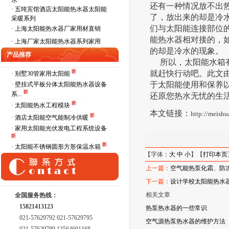
水
还有一种情况放不出
·
五吨宾馆酒店太阳能热水器太阳能
了，放出来的却是冷
采暖系列
们与太阳能连接部位
·
上海太阳能热水器厂家用材直销
能热水器相对接的，
·
上海厂家太阳能热水器系列家用
的却是冷水的现象。
产品推荐
所以，太阳能水箱有
就赶快行动吧。此文
· 别墅30管家用太阳能
于太阳能使用和保养
· 壁挂式平板分体太阳能热水器设备
系...
还原您热水无忧的生
· 太阳能热水工程模块
本文链接：
http://meish
· 酒店太阳能空气能制冷供暖
· 家用太阳能光伏发电工程系统设备
· 太阳能不锈钢圆形方形保温水箱
【字体：
大
中
小
】【
打印本页
上一篇：
空气能热泵化霜、防
下一篇：
设计学校太阳能热水
相关文章
全国服务热线：
15821413123
热泵热水器的一些常识
021-57629792 021-57629795
空气源热泵热水器的维护方法