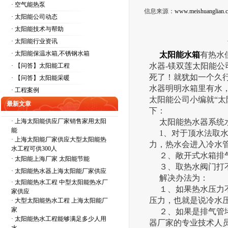
· 空气能热泵
信息来源：
www.meishuanglian.
· 太阳能公司动态
· 太阳能技术与帮助
· 太阳能行业资讯
· 太阳能保温水箱,不锈钢水箱
太阳能水箱
有热水
水器-镁双莲太阳能
· 【问答】太阳能工程
死了！就犹如一个久
· 【问答】太阳能采暖
水器明明水箱里有水
· 工程案例
太阳能公司小编就“
最新文章
下：
·
上海太阳能供应厂家销售家用太阳
太阳能热水器系统水
能
1、对于顶水法取水
·
上海太阳能厂家供应大型太阳能热
力，热水会进入冷水
水工程可供300人
２、敞开式水箱排气
·
太阳能上海厂家 太阳能节能
３、取热水阀门打
·
太阳能热水器上海太阳能厂家供应
解决办法为：
·
太阳能热水工程 中型太阳能热水厂
１、如果热水压力不
家供应
压力，也就是说冷水
·
大型太阳能热水工程 上海太阳能厂
家
２、如果是排气管堵
·
太阳能热水工程能够满足多少人用
器厂家的专业技术人