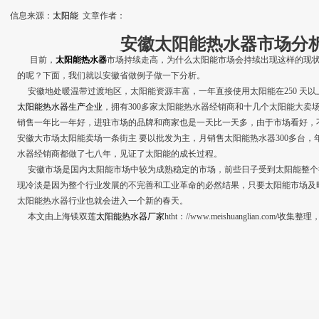
信息来源：
太阳能
文章作者：
安徽太阳能热水器市场分
目前，
太阳能热水器
市场持续走高，为什么太阳能市场会持续出现这样的现
的呢？下面，我们就以安徽省做例子做一下分析。
安徽地处暖温带过渡地区，太阳能资源丰富，一年直接使用太阳能在250 天
太阳能热水器生产企业
，拥有300多家太阳能热水器经销商和十几个太阳能大卖
销售一年比一年好，进驻市场的品牌和商家也是一天比一天多，由于市场看好，
安徽大市场太阳能卖场一条街主 要以批发为主，月销售太阳能热水器300多台，年
水器经销商都做了七八年，见证了太阳能的成长过程。
安徽市场是国内太阳能市场中较为成熟稳定的市场，前些日子受到太阳能整个
现冷淡是因为整个行业发展的不完善和工业革命的必然结果，只要太阳能市场及
太阳能热水器行业也就会进入一个新的春天。
本文由上海镁双莲
太阳能热水器厂家
htht：//www.meishuanglian.com