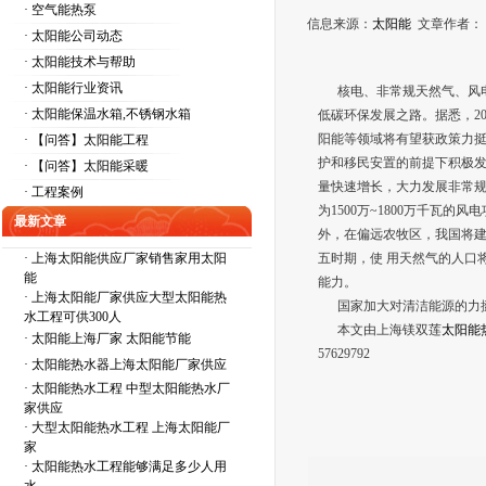
· 空气能热泵
信息来源：
太阳能
文章作者
· 太阳能公司动态
· 太阳能技术与帮助
· 太阳能行业资讯
核电、非常规天然气、风
· 太阳能保温水箱,不锈钢水箱
低碳环保发展之路。据悉，2
阳能等领域将有望获政策力
· 【问答】太阳能工程
护和移民安置的前提下积极发展
· 【问答】太阳能采暖
量快速增长，大力发展非常
· 工程案例
为1500万~1800万千瓦
最新文章
外，在偏远农牧区，我国将
·
上海太阳能供应厂家销售家用太阳
五时期，使 用天然气的人口将
能
能力。
·
上海太阳能厂家供应大型太阳能热
国家加大对清洁能源的力挺
水工程可供300人
本文由上海镁双莲
太阳能
·
太阳能上海厂家 太阳能节能
57629792
·
太阳能热水器上海太阳能厂家供应
·
太阳能热水工程 中型太阳能热水厂
家供应
·
大型太阳能热水工程 上海太阳能厂
家
·
太阳能热水工程能够满足多少人用