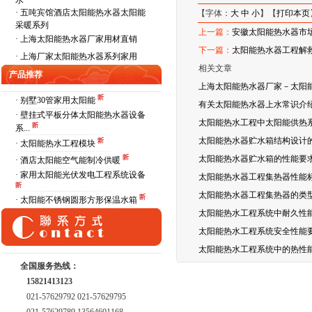
水
·
五吨宾馆酒店太阳能热水器太阳能
【字体：
大
中
小
】【
打印本页
采暖系列
上一篇：
安徽太阳能热水器市
·
上海太阳能热水器厂家用材直销
下一篇：
太阳能热水器工程解
·
上海厂家太阳能热水器系列家用
相关文章
产品推荐
上海太阳能热水器厂家－太阳
· 别墅30管家用太阳能
有关太阳能热水器上水常识介
· 壁挂式平板分体太阳能热水器设备
太阳能热水工程中太阳能供热
系...
太阳能热水器贮水箱结构设计
· 太阳能热水工程模块
太阳能热水器贮水箱的性能要
· 酒店太阳能空气能制冷供暖
· 家用太阳能光伏发电工程系统设备
太阳能热水器工程集热器性能
太阳能热水器工程集热器的类
· 太阳能不锈钢圆形方形保温水箱
太阳能热水工程系统中耐久性
太阳能热水工程系统安全性能
太阳能热水工程系统中的热性
全国服务热线：
15821413123
021-57629792 021-57629795