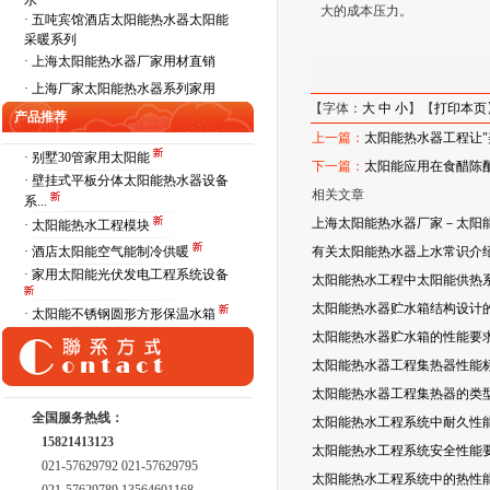
水
大的成本压力。
·
五吨宾馆酒店太阳能热水器太阳能
采暖系列
·
上海太阳能热水器厂家用材直销
·
上海厂家太阳能热水器系列家用
【字体：
大
中
小
】【
打印本页
产品推荐
上一篇：
太阳能热水器工程让"
· 别墅30管家用太阳能
下一篇：
太阳能应用在食醋陈
· 壁挂式平板分体太阳能热水器设备
相关文章
系...
上海太阳能热水器厂家－太阳
· 太阳能热水工程模块
· 酒店太阳能空气能制冷供暖
有关太阳能热水器上水常识介
· 家用太阳能光伏发电工程系统设备
太阳能热水工程中太阳能供热
太阳能热水器贮水箱结构设计
· 太阳能不锈钢圆形方形保温水箱
太阳能热水器贮水箱的性能要
太阳能热水器工程集热器性能
太阳能热水器工程集热器的类
全国服务热线：
太阳能热水工程系统中耐久性
15821413123
太阳能热水工程系统安全性能
021-57629792 021-57629795
太阳能热水工程系统中的热性