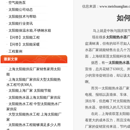
· 空气能热泵
信息来源：
www.meishuanglian.
· 太阳能公司动态
如
· 太阳能技术与帮助
· 太阳能行业资讯
· 太阳能保温水箱,不锈钢水箱
马上就是中秋与国庆双节，
现在很多
太阳能热水器
· 【问答】太阳能工程
盆满钵满，但有的却不尽如
· 【问答】太阳能采暖
水器厂家就能销售出去几十
· 工程案例
面，上海镁双莲太阳能科技
最新文章
据悉，有一
太阳能热水器
·
上海太阳能供应厂家销售家用太阳
宣传，总共花销了6300元
能
少的宣传促销活动，却让该太
·
上海太阳能厂家供应大型太阳能热
啊。
水工程可供300人
而另一太阳能热水器厂家（
·
太阳能上海厂家 太阳能节能
电视、报纸以及墙体、车体
·
太阳能热水器上海太阳能厂家供应
演出等，但忽略了对太阳能
·
太阳能热水工程 中型太阳能热水厂
热水器。使得投入的几万元
家供应
在此，上海镁双莲太阳能科
·
大型太阳能热水工程 上海太阳能厂
家
着更大的成本压力，而且没有
·
太阳能热水工程能够满足多少人用
厂家的促销宣传来说，节约成